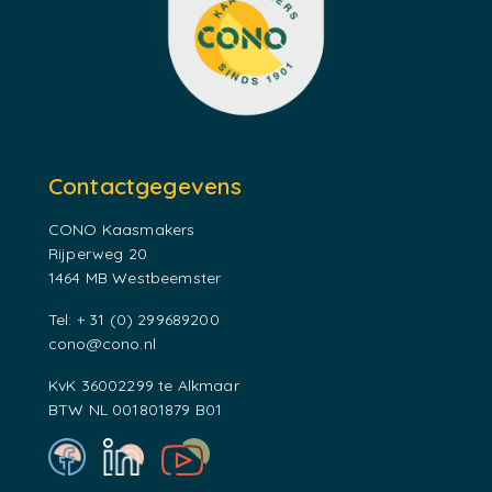
Contactgegevens
CONO Kaasmakers
Rijperweg 20
1464 MB Westbeemster
Tel: + 31 (0) 299689200
cono@cono.nl
KvK 36002299 te Alkmaar
BTW NL 001801879 B01