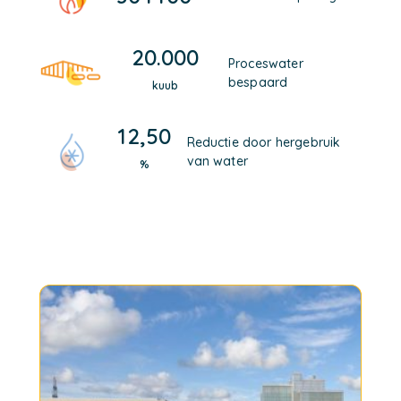
20.000
Proceswater
bespaard
kuub
12,50
Reductie door hergebruik
van water
%
Gasreductie
Onze productielocatie heeft nu nog gas nodig, hier
willen wij vanaf stappen.