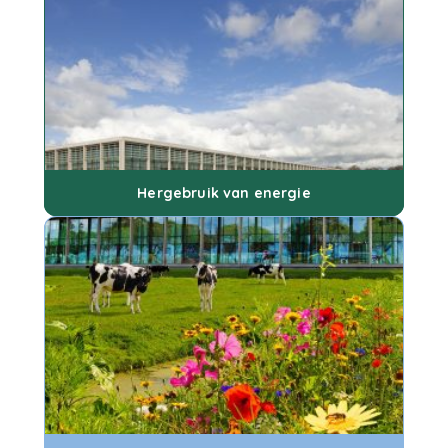
Hergebruik van energie
We gebruiken onze energie zo optimaal mogelijk,
hergebruiken restwarmte en -koude en willen
jaarlijks steeds minder verbruiken.
Hergebruik van energie
Duurzame kaasmakerij
Een van de duurzaamste kaasmakerijen vind je in de
Beemster.
We zijn continu bezig om te verduurzamen, zonder in
te leveren op smaak en kwaliteit.