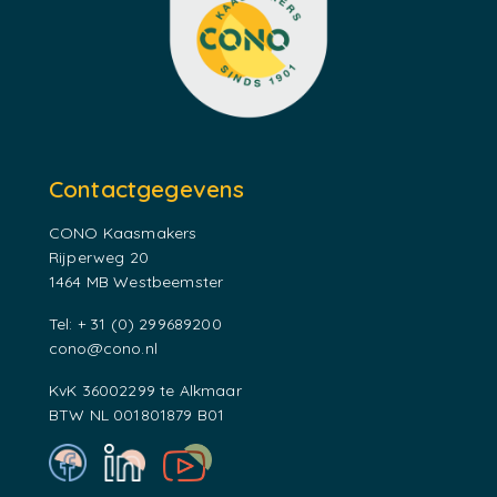
Contactgegevens
CONO Kaasmakers
Rijperweg 20
1464 MB Westbeemster
Tel: + 31 (0) 299689200
cono@cono.nl
KvK 36002299 te Alkmaar
BTW NL 001801879 B01