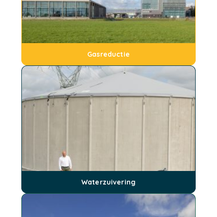
Door slim om te gaan met pieken, restwarmte en
elektrificeren, besparen we, in de tussentijd, elk jaar
steeds meer.
Gasreductie
Waterzuivering
Bij het maken van kaas hebben we veel water nodig.
Ons afvalwater heeft een nieuwe, functionele
bestemming gekregen.
Waterzuivering